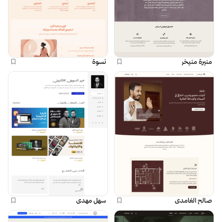
منيرة منيخر
نسوة
صالح الغامدي
سهل مهدي