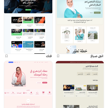
انجي صباغ
فنك