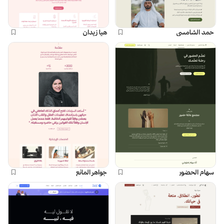
حمد الشامسي
هيا زيدان
سهام الحضور
جواهر المانع