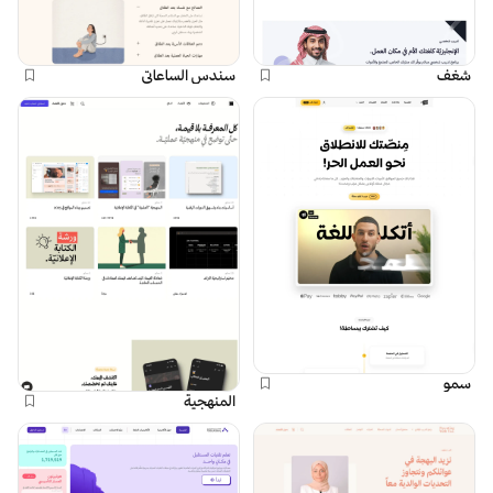
شغف
سندس الساعاتي
سمو
المنهجية