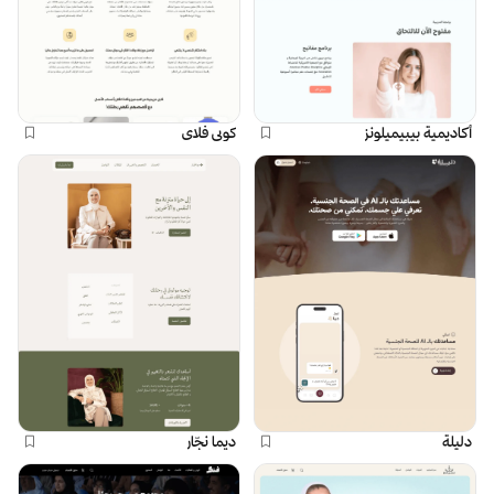
أكاديمية بيبيميلونز
كوبي فلاي
دليلة
ديما نجّار