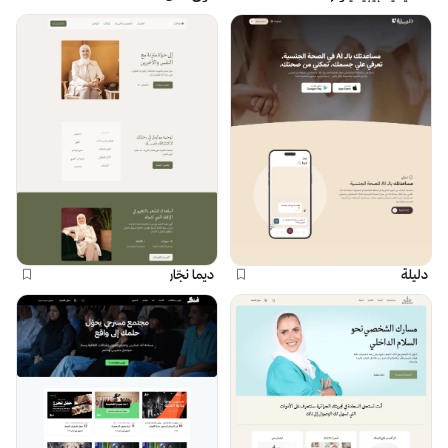
دليلة
ديما نجّار