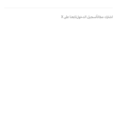
اشترك مجّاناً
تسجيل الدخول
تابعنا على X