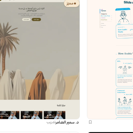
مميّز
د. سمير الضامر
تدريب