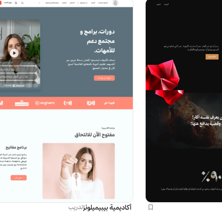
أكاديمية بيبيميلونز
تدريب