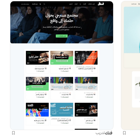
فنك
تدريب