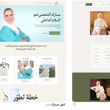
انجي صباغ
تدريب