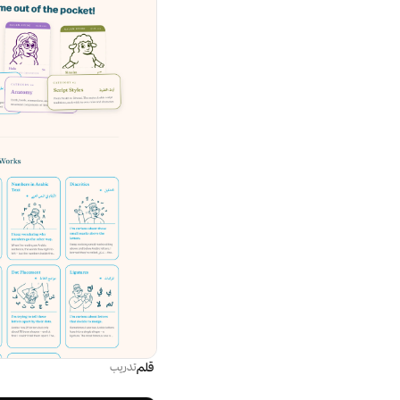
قلم
تدريب