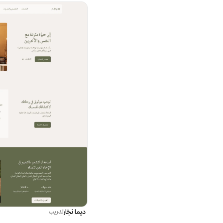
ديما نجّار
تدريب