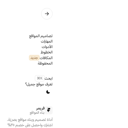
تدريب
دليلة
تصاميم المواقع
توجّه الى 
المهارات
الأدوات
تم البناء على
الخطوط
Custom Code
المكافآت
جديد
الخطوط المستخدمة
المحفوظة
Vazirmatn
ابحث
⌘K
تعرف موقع جميل؟
فريمر
بناء المواقع
أداة تصميم وبناء مواقع بصريّة،
اشترك واحصل على خصم ٢٥٪