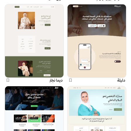
دليلة
ديما نجّار