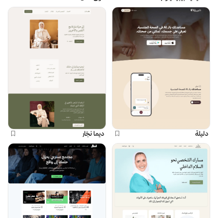
دليلة
ديما نجّار