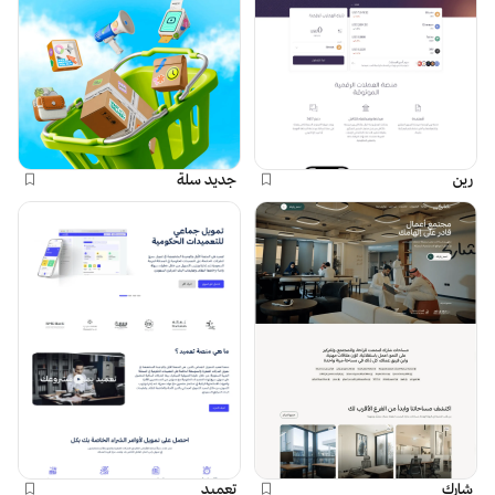
رين
جديد سلة
شارك
تعميد