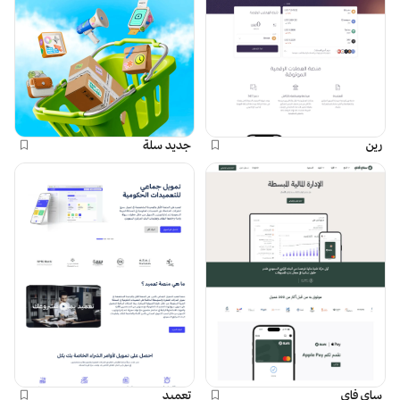
رين
جديد سلة
ساي فاي
تعميد