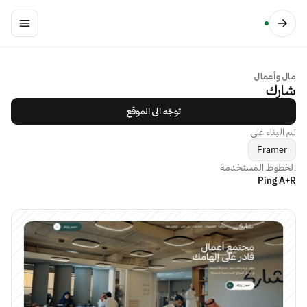
مال وأعمال
شارك
توجّه الى الموقع
تم البناء على
Framer
الخطوط المستخدمة
Ping A+R