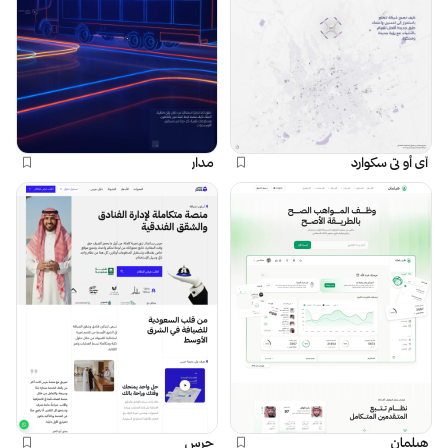
آي أو تي سكوارد
مدار
هيلمان
جرس