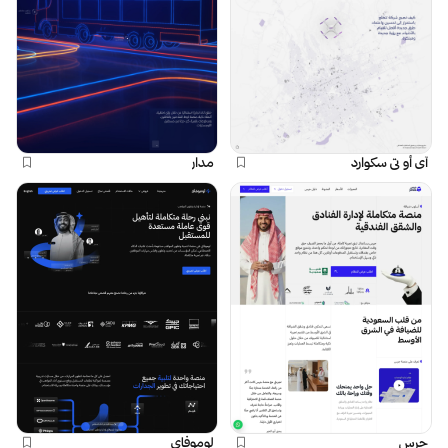
آي أو تي سكوارد
مدار
جرس
لوموفاي