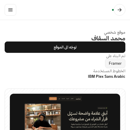
موقع شخصي
محمد السقاف
توجّه الى الموقع
تم البناء على
Framer
الخطوط المستخدمة
IBM Plex Sans Arabic