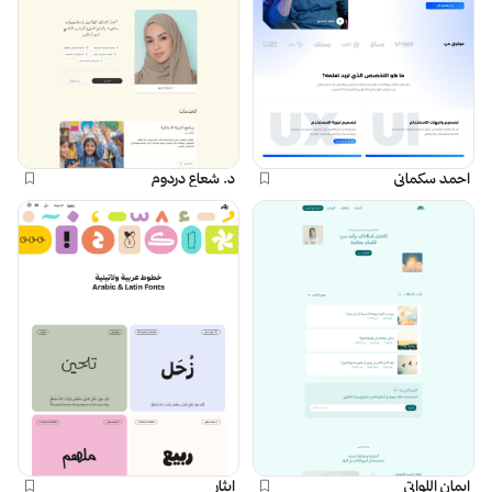
احمد سكماني
د. شعاع دردوم
إيمان اللواتي
إيثار