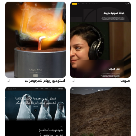
صوت
استوديو ريهام للمجوهرات