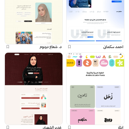
احمد سكماني
د. شعاع دردوم
إيثار
غدير الشهري