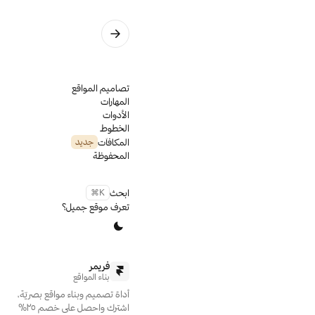
وكالة
CXHub
تصاميم المواقع
توجّه الى 
المهارات
الأدوات
تم البناء على
الخطوط
Framer
المكافآت
جديد
الخطوط المستخدمة
المحفوظة
Bressay
ابحث
⌘K
تعرف موقع جميل؟
فريمر
بناء المواقع
أداة تصميم وبناء مواقع بصريّة،
اشترك واحصل على خصم ٢٥٪