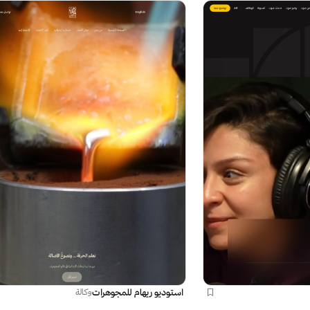
استوديو ريهام للمجوهرات
وكالة