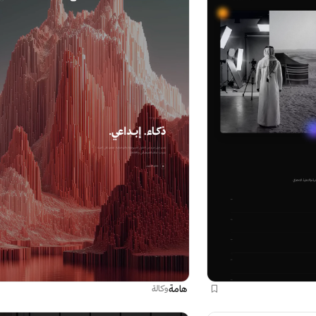
هامة
وكالة