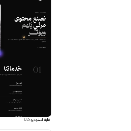
غاية استوديو
وكالة