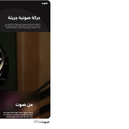
صوت
وكالة