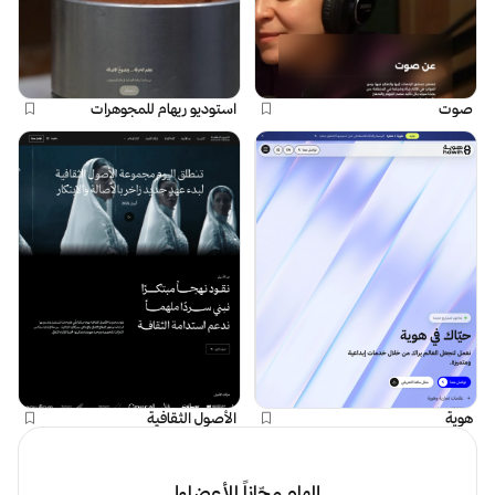
صوت
استوديو ريهام للمجوهرات
هوية
الأصول الثقافية
إلهام مجّاناً للأعضاء!