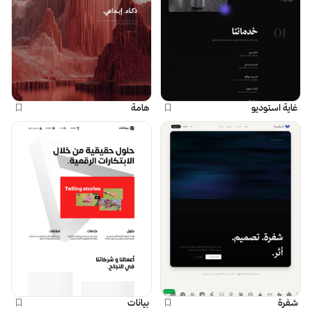
غاية استوديو
هامة
شفرة
بيانات