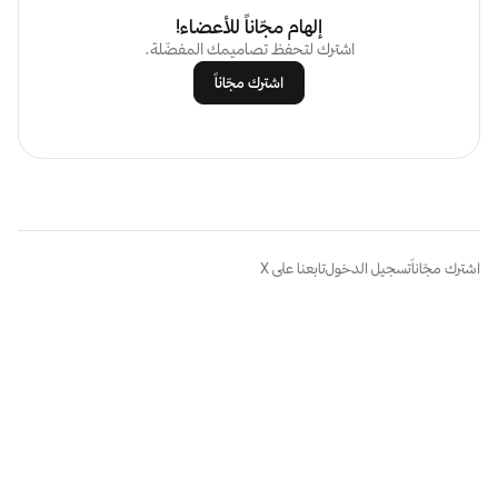
إلهام مجّاناً للأعضاء!
اشترك لتحفظ تصاميمك المفضّلة.
اشترك مجّاناً
اشترك مجّاناً
تسجيل الدخول
تابعنا على X