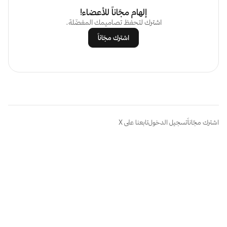
إلهام مجّاناً للأعضاء!
اشترك لتحفظ تصاميمك المفضّلة.
اشترك مجّاناً
اشترك مجّاناً
تسجيل الدخول
تابعنا على X