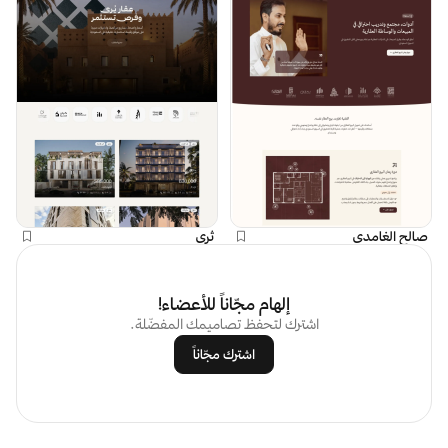
صالح الغامدي
ثرى
إلهام مجّاناً للأعضاء!
اشترك لتحفظ تصاميمك المفضّلة.
اشترك مجّاناً