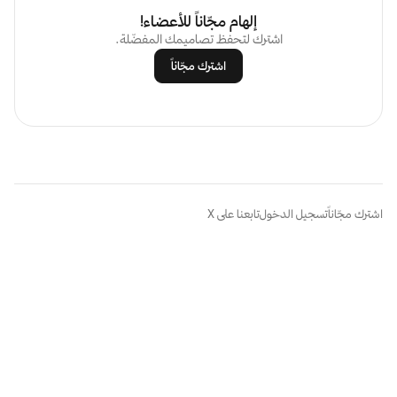
إلهام مجّاناً للأعضاء!
اشترك لتحفظ تصاميمك المفضّلة.
اشترك مجّاناً
اشترك مجّاناً
تسجيل الدخول
تابعنا على X