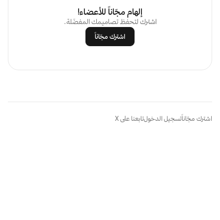
إلهام مجّاناً للأعضاء!
اشترك لتحفظ تصاميمك المفضّلة.
اشترك مجّاناً
اشترك مجّاناً
تسجيل الدخول
تابعنا على X