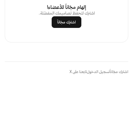
إلهام مجّاناً للأعضاء!
اشترك لتحفظ تصاميمك المفضّلة.
اشترك مجّاناً
اشترك مجّاناً
تسجيل الدخول
تابعنا على X